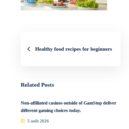
Healthy food recipes for beginners
Related Posts
Non-affiliated casinos outside of GamStop deliver
different gaming choices today.
5 août 2026