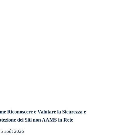
me Riconoscere e Valutare la Sicurezza e
otezione dei Siti non AAMS in Rete
5 août 2026