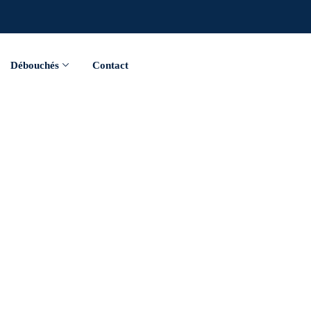
Débouchés
Contact