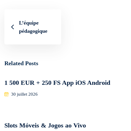
L’équipe
pédagogique
Related Posts
1 500 EUR + 250 FS App iOS Android
30 juillet 2026
Slots Móveis & Jogos ao Vivo