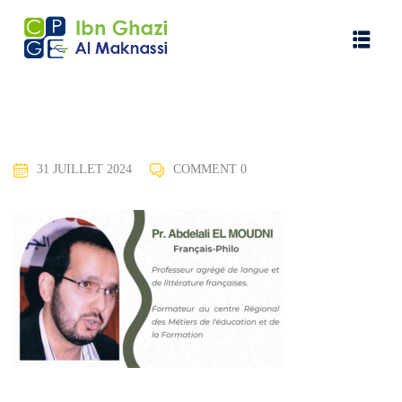
31 JUILLET 2024
COMMENT 0