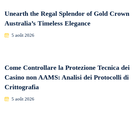
Unearth the Regal Splendor of Gold Crown
Australia’s Timeless Elegance
5 août 2026
Come Controllare la Protezione Tecnica dei
Casino non AAMS: Analisi dei Protocolli di
Crittografia
5 août 2026