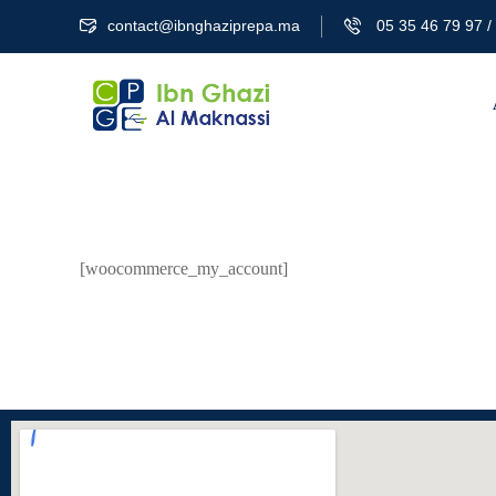
contact@ibnghaziprepa.ma
05 35 46 79 97 / 
[woocommerce_my_account]