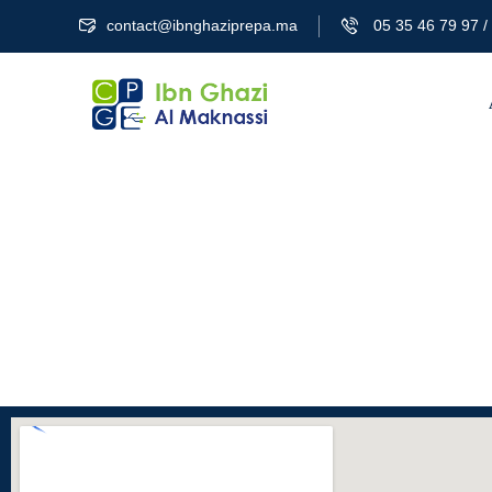
contact@ibnghaziprepa.ma
05 35 46 79 97 / 