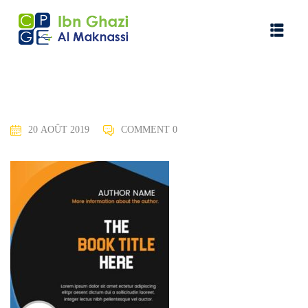
20 AOÛT 2019
COMMENT 0