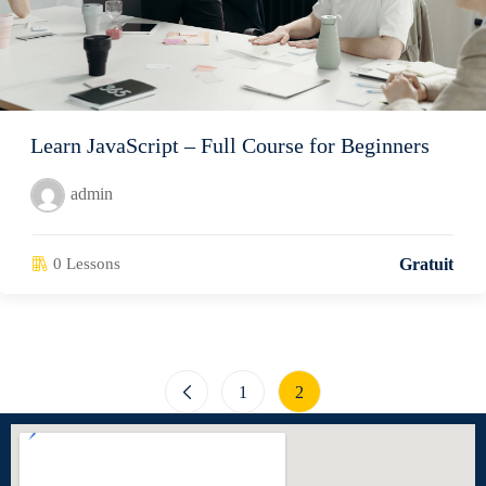
Learn JavaScript – Full Course for Beginners
admin
0 Lessons
Gratuit
er
1
2