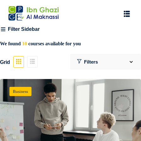
Filter Sidebar
We found
10
courses available for you
Grid
aux
(0)
1)
Business
ire
(1)